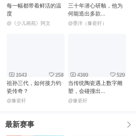
每一幅都带着鲜活的温
三十年潜心研釉，他为
度
何能造出多款...
@《少儿画苑》阿文
@墨洋（豫瓷轩）
1043
258
4380
520
祖孙三代，如何接力钧
当传统陶瓷遇上数字雕
瓷传奇？
塑，会碰撞出...
@豫瓷轩
@豫瓷轩
最新赛事