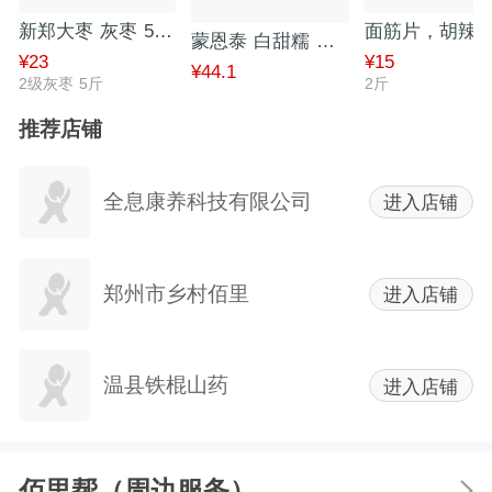
新郑大枣 灰枣 5斤装 包邮
蒙恩泰 白甜糯 鲜食玉米8根装 口感香甜 香味浓郁
¥23
¥15
¥44.1
2级灰枣 5斤
2斤
推荐店铺
全息康养科技有限公司
进入店铺
郑州市乡村佰里
进入店铺
温县铁棍山药
进入店铺
佰里帮（周边服务）