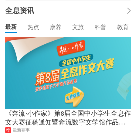
全息资讯
最新
热点
康养
文旅
科普
教育
《奔流·小作家》第8届全国中小学生全息作
文大赛征稿通知暨奔流数字文学馆作品征
最新赛事
集
荐