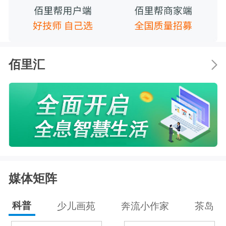
佰里汇
媒体矩阵
科普
少儿画苑
奔流小作家
茶岛