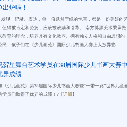
 www.art-child.com）和全息网（ www.quanxi.cc）进行网络展
单出炉啦！
时，优秀作品入选“一带一路”世界儿童画展览。赛事设有特别金
银奖、铜奖、优秀奖等奖项。 该赛事从本届开始将全面升
品投稿、专家评分、评奖、证书打印等全程实行信息化管理，并
得被肯定和赞扬，应该被鼓励和引导。 南方博源美术秉承做
需求提供相关延伸服务。 本届赛事活动由主办、协办、承
来教育的理念，培养具有文化教养、拥有独立人格和自由思想的
联合组成组委会，组委会下设办公室，负责组委会日常事务，办
公民，孩子们在《少儿画苑》国际少儿书画大赛上大放异彩，荣
能由《少儿画苑》编辑部和河南省墨洋教育科技有限公司联合承
际少儿书画大赛已成功举办三十七届，
国际全息教育学会河南省新时代书画院2023年7月12日 1.参赛对
400余万人次国内外少年儿童参加了该赛事，所有参赛作品均进行
祝贺星舞台艺术学员在38届国际少儿书画大赛
播，同时，优秀作品入选“一带一路”世界儿童画展览。赛事设有
优异成绩
内容不限，必须是少年儿童独立创作的健康向上的艺术作品，不
、金奖、银奖、铜奖、优秀奖、纪念奖等奖项，全程实行信息化
国家法律法规、道德风俗和主流价值观，不侵犯他人或第三方机
加《少儿画苑》第38届国际少儿书画大赛暨“一带一路”世界儿童
家线上主持评奖。 毕加索曾说：“每个孩子都是天生的艺
括：著作权、名誉权等）。 (二) 作品样式 绘画作品包括彩
的学员们取得了优异的成绩！?
【详细】
”他们追光而行，用画笔描绘心中梦想。一支画笔，一点创意，就
画、油彩粉笔画、水粉画、中国画、版画、装饰画、漫画、线
一个多彩的世界。他们以理想为心灯，燃起对美术的热忱，勃发
写、手工制作、软雕塑（面塑、泥塑）等，书法作品包括硬笔、
他们以画板为心田，承载对艺术的渴望，探寻未来；他们以画笔
各类书体，以电子版形式参赛；作品要求清晰，长宽比为4:3，大
，将色彩进行到底，彰显对美好生活的追求。
【详细】