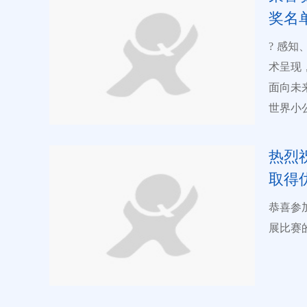
儿艺教网（
奖名
播，同
奖、金奖、
? 感知、发现、记录、表达，每一份跃然于纸的惊喜，都是一份美好的艺
级，作
术呈现，值
可根据参赛者
面向未
办单位
世界小
公室职
获了多个奖项。 《少儿画苑》国
担。中国
累计有
热烈
象 海内外3-16岁的少年儿童。 2.参赛要求 (一) 作品内容 形式自选，题材
网络展
取得
自定，
别金奖
得违背
恭喜参
管理，由评委专
构的权益（包
展比赛
术家。
色水笔
构成了
描、速
生机；
软笔的
为心路