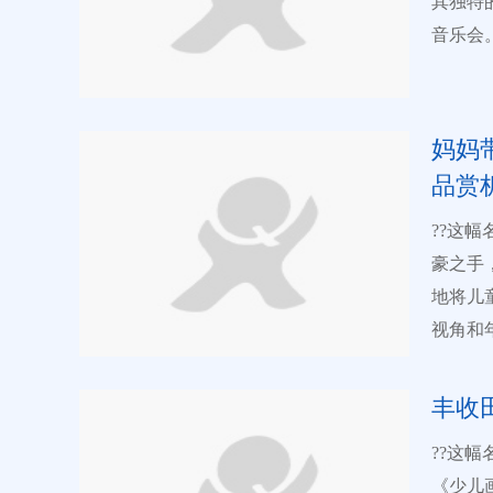
其独特
分）：其中立
围。这
音乐会
中字体架构
给人们
画面中
评选秉
极高的
特质，
角度评选打
刻画孩
其中，
设“作品个
示：儿
妈妈
鼓面，
奖：按
绘画大
品赏
可爱，
10%
??这
仰头望
上将颁
豪之手
友甚至
根据自身需求订
地将儿
些细节
品的总
视角和
性。?
获奖老师
少儿书画大赛 画面中，一只色彩斑斓
鲜艳的
奖：按
点。这
觉冲击
位” “百佳艺术名校”，届时颁发奖牌。 7.活动亮点 （一）行业领军：37
丰收
的颜色
彩和无
届光辉历程，
??这
是将狮子的威
的元素
奖、查询
《少儿