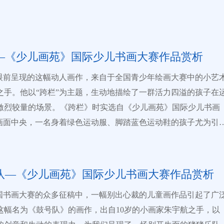
者享有参赛作品的署名权；大赛组委会
共享参赛作品的版权，有权在展出、宣传、出版、制作衍生品等
，且不另付稿酬。 3.参赛方式 登录中国少儿艺教网
art-child.com）或全息网（www.quanxi.cc）赛事频道，根据提示
—《少儿画苑》国际少儿书画大赛作品赏析
以及相关信息。 4.相关费用 （一）参赛费用 大陆地区
织每幅作品交纳参赛费用50元人民币（个人参赛每幅作品交纳参
们眼前呈现的这幅动人画作，来自于全国青少年绘画大赛中的小艺
80元人民币），海外参赛每幅作品交纳参赛费用50美元（含港澳
之手。他以“跨栏”为主题，生动地描绘了一群活力四溢的孩子在
）。（此费用包含国、内外邮资，评审费，证书、奖牌、网页制
激烈较量的场景。《跨栏》时实选自《少儿画苑》国际少儿书画
位和个人在提交作品时，可
?画面中央，一名身着绿色运动服、脚踏蓝色运动鞋的孩子尤为引
身需求订制延伸服务项目，具体项目和收费标准可在“订制奖品和
他双臂大张，疾速向前冲刺，那矫健的身姿仿佛即将凌空飞翔。
）本届赛事于 2023年12月31日、2024
后，另两名孩童也毫不示弱，他们紧绷着小脸，全神贯注地跨越
31日 之前分两批截稿（包裹邮寄以当地邮戳为准），所有参赛的
的栏架，奋力追赶。每个孩子的表情都刻画得如此逼真，那份对
队—《少儿画苑》国际少儿书画大赛作品赏析
人，须在截稿日期前完成作品提交，评奖结果将于作品提交后的
挚爱和投入，让人仿佛置身其中，能感受到他们身上散发出的热
全国书画大赛的众多征稿中，一幅别出心裁的儿童画作品引起了广
组（13~16岁）、小学组（7~12
力。??在色彩运用上，时实小朋友更是大胆而巧妙。他运用了明
这幅名为《鼓号队》的画作，出自10岁的小画家朱宇航之手，以
3~6岁）按年龄段评奖。 （三）评分标准: 绘画（总分10
色块，如湛蓝的天空、火红的栏架等，营造出一种热烈欢快的氛