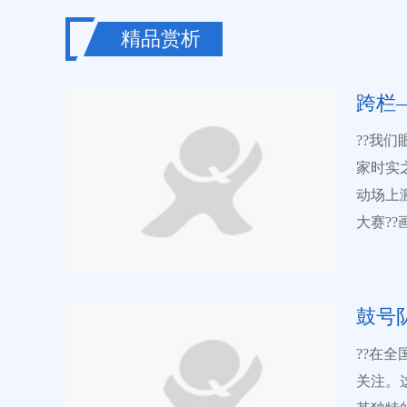
小不超过3M。 (三）作品权益 作
与作者
精品赏析
相关活动中使用
（www.
跨栏
线提交电子版作品
集体组
??我
赛费用
家时实
台地区
动场上
作等费用） （二）延伸服务费用 凡参赛的单
大赛?
根据自
注目。
服务”模块查看。 5.评奖细则 （一
他的身
年1月
着前方
鼓号
位和个
运动的
??在
两个月内公布。 （二）赛事分中学
情和活
关注。
岁）、幼儿组（
鲜艳的