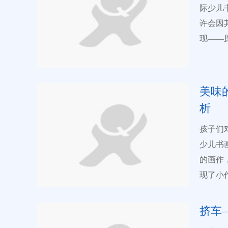
苑QQ：97656101 97689101 9
际少儿
受到了
17737131101朵朵老师 
许会因
品，值
13673374862李老师 
现——
大赛中
银行汇款 单位名称：河南省墨洋教育科技有限公司 开 户
胆运用
苑》国
财经支行 账 号：9387 6012 0109 1468 41 二维码收款
特写上
电话咨
寥寥几
美味
现手法
析
睛的细
孩子们
捉并形
少儿书
如生，
的画作
每一件
现了小
的童真
棍》钟
特视角
序，人
示：儿
挤车
现、憨
画大赛