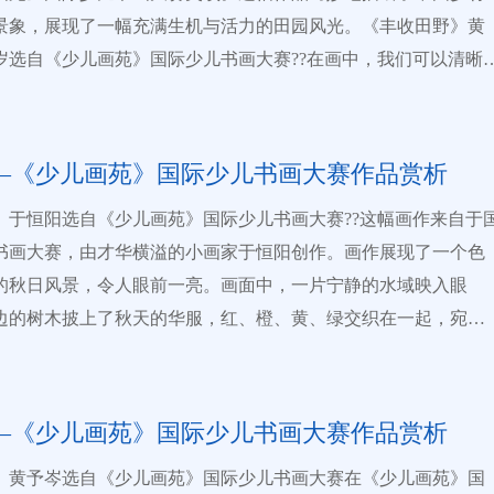
题。另外，小作者在创作手法上采用了抽象表现主义的手法。每
活力。 提示：儿童画参赛请点击中国少儿艺教网首
作者、作品及辅导老师提供唯一代码，终生可在全息美术馆查询
景象，展现了一幅充满生机与活力的田园风光。《丰收田野》黄
都被赋予了生动的符号，表现出了基本的特点和形态。这种表现
少儿画苑》国际少儿书画大赛】专题页面，按照提示提交作品。
在线课堂：为教育机构打造线上教学平台，开通在线课堂，助力
0岁选自《少儿画苑》国际少儿书画大赛??在画中，我们可以清晰
合儿童绘画的纯真与直接，更使得画面充满了现代感和艺术气
】
（五）国际交流：优秀绘画作品推荐参加“一带一
黄田野，水流潺潺，房屋错落有致，树木郁郁葱葱。小作者运用
?提示：儿童画参赛请点击中国少儿艺教网首页【《少儿画苑》国
童画展览活动，促进世界文化艺术交流 （六）线下出版：获奖
色彩和稚嫩的笔触，为观众呈现了一个五彩斑斓的乡村世界。这
画大赛】专题页面，按照提示提交作品。
【详细】
约在《少儿画苑》精品画集中公开出版 （七）专属定制：定
不仅构成了画面丰富的细节，更展现了小作者对国画技法的深刻
—《少儿画苑》国际少儿书画大赛作品赏析
美术馆 （八）记录成长：参赛、展览、出版、收藏
巧妙运用。??值得一提的是，黄常嘉在这幅作品中巧妙地借鉴了
艺术档案 8.温馨服务 （一）参赛作品均纳入“世界少
》于恒阳选自《少儿画苑》国际少儿书画大赛??这幅画作来自于
画的表现手法，如勾勒山石、点染树木等。画面布局得当，远近
艺术品收藏”数据库 ，并建立小作者个人艺术档案，其作品在中
书画大赛，由才华横溢的小画家于恒阳创作。画作展现了一个色
明，色彩对比强烈，充分展现了丰收季节田野的繁荣与喜悦。这
息网展示发布。 （二）参赛小作者在中国少儿艺教网注
的秋日风景，令人眼前一亮。画面中，一片宁静的水域映入眼
统绘画技法的传承与创新，无疑展示了小作者独特的艺术品味和
即可建立个人主页，关注好友，打造属于自己的学习圈子。
边的树木披上了秋天的华服，红、橙、黄、绿交织在一起，宛如
。??尽管当时黄常嘉只有10岁，但这幅画作已然彰显出他在艺术
性化打造数字美术馆，记录小作者的成长之路。 （四）在线课
的调色盘。??尽管画风抽象，但依然能够清晰地感受到这是一个
赋与潜力。这不仅对他的艺术成长具有积极的推动作用，更为他
用品、艺术类书籍商城以待，乐享会员特权。 9.联系方式 全国
泊或河流场景，充满了诗意和想象力。此外，于恒阳小朋友在工
个人发展奠定了坚实的基础。我们期待这位小作者在艺术道路上
59 0371-87000158 值班手机：17737131713
的运用上也展现出了高超的技艺。他运用大面积的厚重涂色，再
放光彩，为我们带来更多精彩的作品。??提示：儿童画参赛请点
—《少儿画苑》国际少儿书画大赛作品赏析
rt-child.com 全息网：
签巧妙地刮出想要突出的主题物体，技法纯熟而富有创意。??这
儿艺教网首页【《少儿画苑》国际少儿书画大赛】专题页面，按
qq.com 97656102@qq.com 少儿画
》黄予岑选自《少儿画苑》国际少儿书画大赛在《少儿画苑》国
仅展示了于恒阳小朋友在书画方面的天赋和创造力，也让我们感
提交作品。
【详细】