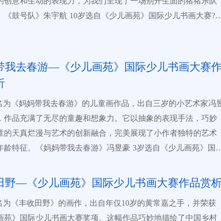
的创意和生动的表现力，为我们呈现了一场别开生面的猪猪乐队
意4.0分、色彩3.0分、造型3.0分； 书法（总分10分）：其
些色彩的运用不仅使画面更加生动活泼，也准确地传达了运动带
。《鼓号队》朱宇航 10岁选自《少儿画苑》国际少儿书画大赛??
3.0分、笔画3.0分、美观3.0分、页面整洁1.0分。 （四）作品
的快乐和激情。??另外，整幅画作在构图和线条处理上也表现出
，三只憨态可掬的小猪成为了绝对的主角。它们被赋予了人类的
承公平、公正、公开的原则，由各地专家评委通过线上多轮、多
艺术水准。画面布局合理，疏密有致，线条流畅自然，尤其是在
戴着时尚的帽子，手持各种乐器，全神贯注地投入到表演之中。
分后取平均分，并以此换算成各级奖项。 6.奖项设置 该赛事
子们动态的动作和表情时，更是生动逼真，充满了童真童趣。 提
一只小猪用力地吹着号角，另一只则挥舞着鼓槌，激情地敲打着
人奖”“组织辅导老师奖”和“组织单位奖”： （一）作品个人
童画参赛请点击中国少儿艺教网首页【《少儿画苑》全国青少年
带我去春游—《少儿画苑》国际少儿书画大赛
而第三只小猪则负责演奏着悠扬的弦乐。这三只小猪的形象生动
最终平均积分和参赛总数量加权换算，大体设特别金奖5%、金奖
赛】专题页面，按照提示提交作品。
【详细】
析
栩栩如生。??在画面的下方，一群小朋友成为了忠实的观众。他
、银奖16%、铜奖24%、优秀奖若干；优秀奖将颁发证书，铜奖及以
幅名为《妈妈带我去春游》的儿童画作品，出自三岁的小艺术家冯
着舞台上的猪猪乐队，脸上洋溢着喜悦和兴奋的表情。有的小朋
发奖牌和证书；所有参赛的小作者可在线上自助打印证书，也可
，作品充满了无尽的童趣和想象力。它以抽象的表现手法，巧妙
随着音乐的节奏摇摆着身体，仿佛也被这欢乐的氛围所感染。这
制奖品和服务。 （二）组织辅导老师奖：按组织辅导作
童的天真烂漫与艺术的创新融合，完美展现了小作者独特的艺术
不仅丰富了画面的内容，也进一步增强了作品的感染力和互动
得分加权换算，分别设： 特别奖 、一等奖 、二等奖 、三等奖 
年龄特征。《妈妈带我去春游》冯昱豪 3岁选自《少儿画苑》国
?色彩运用方面，朱宇航小朋友大胆地采用了红、蓝、绿、黄等多
届时均颁发证书，获特别奖的另颁发奖牌。 （三）组织单位
的狮子和它的孩子成为了画面的焦
色彩。这些色彩在画面上相互交织、碰撞，形成了一种强烈的视
该单位组织参赛作品的总得分加权换算，分别设： “先进美育单
只狮子仿佛是从童话世界中走来的，它的身体被涂满了各种鲜艳
力，让人过目难忘。同时，这些色彩也寓意着儿童世界的丰富多
田野—《少儿画苑》国际少儿书画大赛作品赏
，犹如一道彩虹，既活泼又生动。而那些夸张的线条和形状，更
限可能。??整幅画作线条简洁明快，构图紧凑有序，没有任何多
赢得高知名度加好口碑 （二）公正权威：赛事参赛、评
幅名为《丰收田野》的画作，出自年仅10岁的黄常嘉之手，并荣获
猛与可爱表现得淋漓尽致。 背景则是以淡雅为主，更加突
。这使得观赏者能够迅速捕捉到画面的主题和重点，感受到小作
各环节全程线上进行，公平、公正、快捷、权威 （三）永久典
画苑》国际少儿书画大赛奖项。这幅作品巧妙地描绘了中国乡村