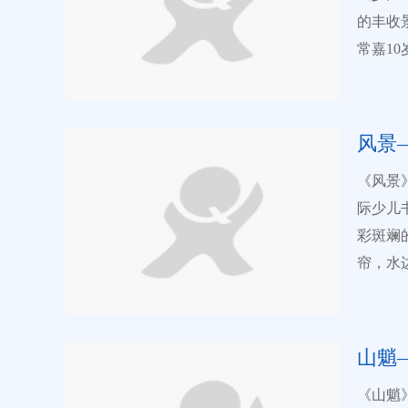
出了主
者想要传达的欢乐和
藏：为
的丰收
个物体
页【《
（四）
常嘉1
不仅符
【详细
机构招生、教学、管理 
看到金
息。?
路”世界儿
鲜明的
少儿书
作品均可预
些元素
风景
制个人专属全息数字
理解与
信息均载入个人网上
《风景
统山水
年儿童
际少儿
层次分
少儿艺教网、全
彩斑斓
种对传
册后，
帘，水
创造力
（三）个
大自然
域的天
堂、美术
天的湖
未来的
咨询电话：400-6600-1
具材料
继续绽
山魈
13608697003 中国少儿艺教网：www.a
通过竹
中国少
www.quanxi.cc 电子邮箱：263560334@
《山魈
画作不
照提示