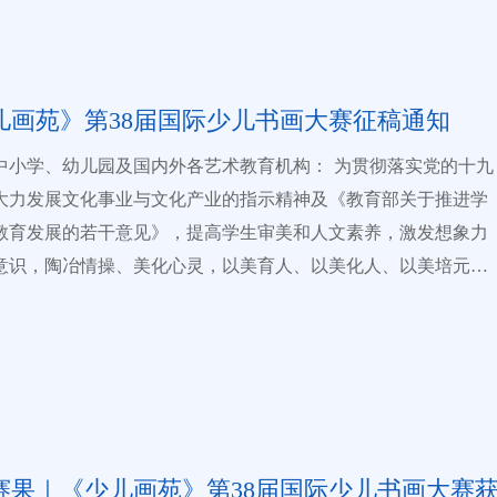
儿画苑》第38届国际少儿书画大赛征稿通知
学、幼儿园及国内外各艺术教育机构： 为贯彻落实党的十九
大力发展文化事业与文化产业的指示精神及《教育部关于推进学
教育发展的若干意见》，提高学生审美和人文素养，激发想象力
意识，陶冶情操、美化心灵，以美育人、以美化人、以美培元，
促进学生德智体美劳全面发展和健康成长，《少儿画苑》第38届
儿书画大赛暨“一带一路”世界儿童画展览征稿活动即日启动。 主
中国国际全息教育学会、河南省新时代书画院 协办单位：中国
单位：《少儿画苑》编辑部、河南省墨洋教育
画大赛已成功举办37届，累计有
余万人次国内外少年儿童参加了该赛事，所有参赛作品均通过中国少
赛果｜《少儿画苑》第38届国际少儿书画大赛