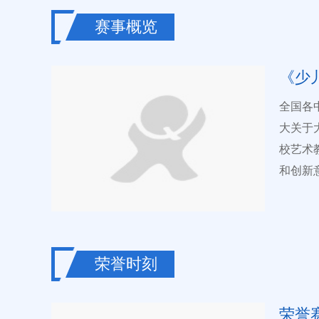
赛事概览
《少
全国各中小
大关于
校艺术
和创新
以美育
国际少
办单位：
少儿艺教网、全息网 承办
荣誉时刻
科技有限公司 《少儿画苑》国际少儿书
400
荣誉