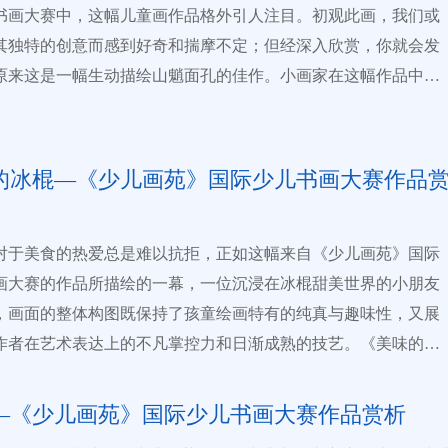
7061170 97061173 97656104 微信号：
书画大赛中，这幅儿童画作品格外引人注目。初观此画，我们或
儿童绘画的无限魅力和可能性。它是一幅充满活力和生命力的作
13938413597岚岚老师 13938429265陈陈老师
其独特的创意而感到好奇和揣摩不定；但经深入欣赏，你就会发
得我们细细品味和欣赏。欢迎更多的小朋友参与到国际少儿书画
地址：河南省郑州市政七街13号《少儿画苑》编辑部
原来这是一幅生动描绘山魈面孔的佳作。小画家在这幅作品中大
来。????提示：儿童画参赛请点击中国少儿艺教网首页【《少儿
 行：郑州银行
创新的构图技法，巧妙地将画面焦点汇聚于山魈特征显著的脸庞
际少儿书画大赛】专题页面，按照提示提交作品。
【详细】
： 其他汇款方式请
，尤其是对那夸张描绘的大嘴巴部分进行了匠心独具的设计——
询
【详细】
笔便勾勒出鼻孔犹如一只活泼灵动的小虫，这种充满想象力的表
的冰棍—《少儿画苑》国际少儿书画大赛作品
赋予了整幅画作独特且鲜活的生命力。更值得称赞的是对山魈眼
腻刻画，小艺术家凭借扎实的基础技艺和敏锐的洞察力，精准捕
对于美食的热爱总是难以抗拒，正如这幅来自《少儿画苑》国际
象重现了山魈炯炯有神的眼神，使之仿佛从画布跃然而出，栩栩
画大赛的作品所描绘的一幕，一位沉浸在冰棍甜美世界的小朋友
展现出超越年龄的艺术表现力与感悟深度。在少儿书画大赛中，
，画面的整体构图既保持了孩童绘画特有的纯真与趣味性，又展
参赛作品都如同璀璨星河中的熠熠星辰，各自闪耀着孩子们无限
作者在艺术表达上的不凡掌控力和日渐成熟的技艺。《美味的冰
世界和丰富的创造性思维。每一幅儿童画都是小小艺术家们以独
筱茜 6岁选自《少儿画苑》国际少儿书画大赛尽管画面细腻而有
精心创作的精神瑰宝，是他们天赋才华和辛勤努力的结晶。提
物形象却仍不失儿童绘画的独特韵味，尤其是对嘴巴部位活灵活
童画参赛请点击中国少儿艺教网首页【《少儿画苑》国际少儿书
—《少儿画苑》国际少儿书画大赛作品赏析
态可掬的刻画，充分体现了该年龄段孩子笔下的生动特征。虽然
】专题页面，按照提示提交作品。
【详细】