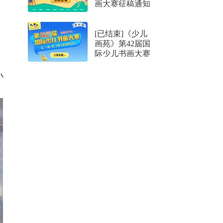
画大赛征稿通知
暨“一带一路”世
界儿童画展览活
动
[已结束]《少儿
画苑》第42届国
际少儿书画大赛
征稿通知暨“一带
一路”世界儿童画
小
展览活动