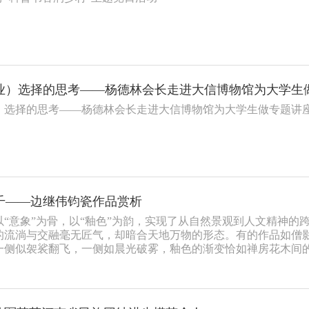
）选择的思考——杨德林会长走进大信博物馆为大学生做专题讲
千——边继伟钧瓷作品赏析
“意象”为骨，以“釉色”为韵，实现了从自然景观到人文精神的
的流淌与交融毫无匠气，却暗合天地万物的形态。有的作品如僧
一侧似袈裟翻飞，一侧如晨光破雾，釉色的渐变恰如禅房花木间
林樾，朝露晞古松”的禅意场景凝于瓷瓶之上，釉色的窑变与人文