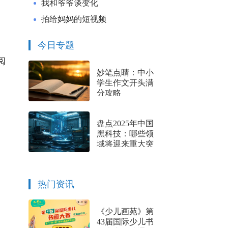
我和爷爷谈变化
文，讲述唐宋文豪的真实故事
拍给妈妈的短视频
今日专题
阅
妙笔点睛：中小
学生作文开头满
分攻略
盘点2025年中国
黑科技：哪些领
域将迎来重大突
破？
热门资讯
《少儿画苑》第
43届国际少儿书