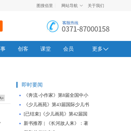
图搜佰里
网站导航
关于我们
赛事
创客
课堂
会员
更多
即时要闻
《奔流·小作家》第8届全国中小
A+
学生全息作文大赛征稿通知暨奔
《少儿画苑》第43届国际少儿书
流数字文学馆作品征集
画大赛征稿通知暨“一带一路”世
[已结束]《少儿画苑》第42届国
界儿童画展览活动
县
际少儿书画大赛征稿通知暨“一
新书推荐 | 《长河故人来》：著
带一路”世界儿童画展览活动
名作家杨满沧先生全新历史散