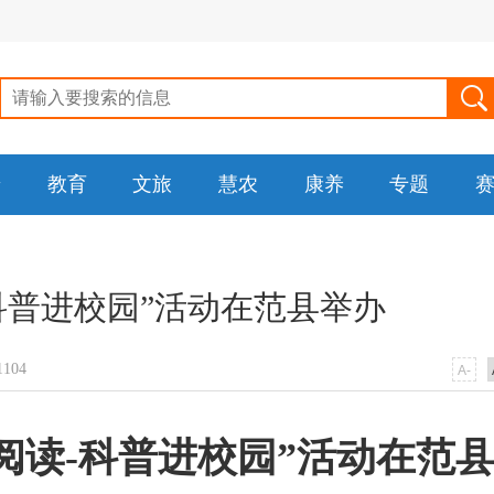
普
教育
文旅
慧农
康养
专题
科普进校园”活动在范县举办
104
A-
阅读-科普进校园”活动在范